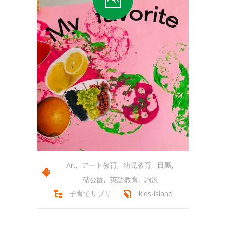
-- 会員専用ページ
コースの紹介
-- プリスクール
-- ミュージック＆ムーブメント
-- キンダークラス
-- アフタースクール
-- サマースクール
-- サマーキャンプ
Art
,
アート教育
,
幼児教育
,
目黒
,
-- スプリングスクール
砧公園
,
英語教育
,
駒沢
アクセス
子育てサプリ
kids-island
-- キッズアイランド駒沢