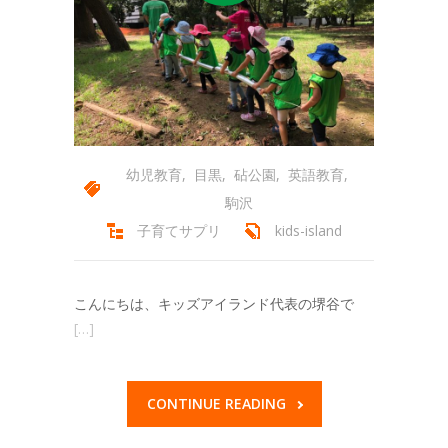
幼児教育
,
目黒
,
砧公園
,
英語教育
,
駒沢
子育てサプリ
kids-island
こんにちは、キッズアイランド代表の堺谷で
[…]
CONTINUE READING