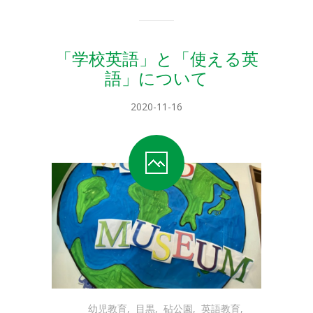
「学校英語」と「使える英
語」について
2020-11-16
幼児教育
,
目黒
,
砧公園
,
英語教育
,