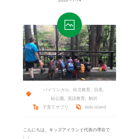
バイリンガル
,
幼児教育
,
目黒
,
砧公園
,
英語教育
,
駒沢
子育てサプリ
kids-island
こんにちは、キッズアイランド代表の堺谷で
[…]