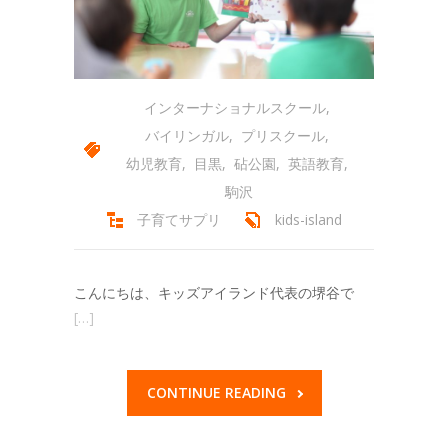
インターナショナルスクール
,
バイリンガル
,
プリスクール
,
幼児教育
,
目黒
,
砧公園
,
英語教育
,
駒沢
子育てサプリ
kids-island
こんにちは、キッズアイランド代表の堺谷で
[…]
CONTINUE READING