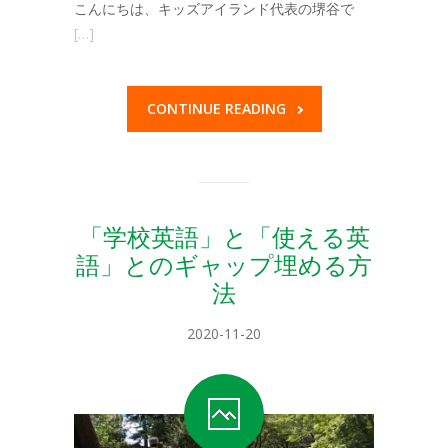
こんにちは、キッズアイランド代表の堺谷で
-- キッズアイランド目黒
[…]
ブログ
プレゼント
CONTINUE READING
お問い合せはこちら
-- お問い合せ
-- プリスクール求人
「学校英語」と「使える英
語」とのギャップ埋める方
-- 学生インターン募集
法
2020-11-20