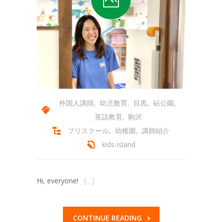
-- 会員専用ページ
コースの紹介
-- プリスクール
-- ミュージック＆ムーブメント
-- キンダークラス
外国人講師
,
幼児教育
,
目黒
,
砧公園
,
-- アフタースクール
英語教育
,
駒沢
-- サマースクール
プリスクール
,
幼稚園
,
講師紹介
kids-island
-- サマーキャンプ
-- スプリングスクール
Hi, everyone!
[…]
アクセス
-- キッズアイランド駒沢
CONTINUE READING