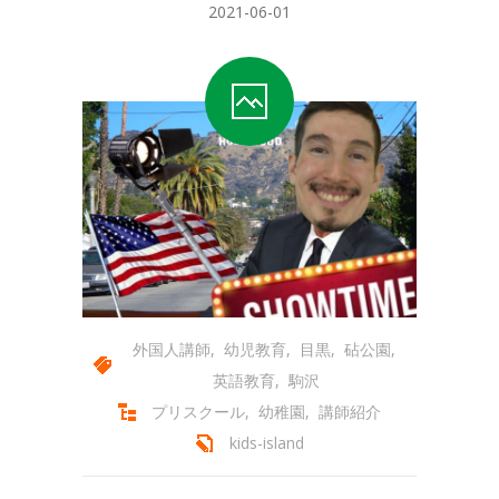
2021-06-01
外国人講師
,
幼児教育
,
目黒
,
砧公園
,
英語教育
,
駒沢
プリスクール
,
幼稚園
,
講師紹介
kids-island