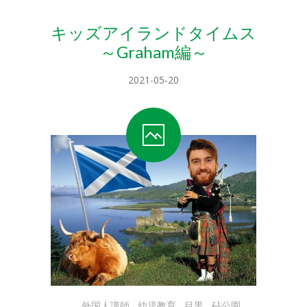
キッズアイランドタイムス
～Graham編～
2021-05-20
外国人講師
,
幼児教育
,
目黒
,
砧公園
,