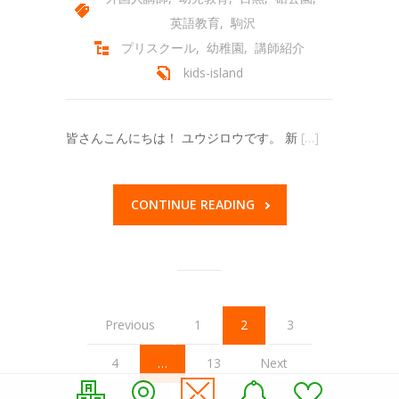
英語教育
,
駒沢
プリスクール
,
幼稚園
,
講師紹介
kids-island
皆さんこんにちは！ ユウジロウです。 新
[…]
CONTINUE READING
Previous
1
2
3
4
…
13
Next