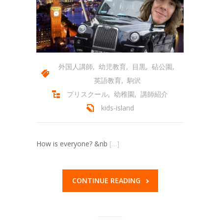
外国人講師
,
幼児教育
,
目黒
,
砧公園
,
英語教育
,
駒沢
プリスクール
,
幼稚園
,
講師紹介
kids-island
How is everyone? &nb
[…]
CONTINUE READING