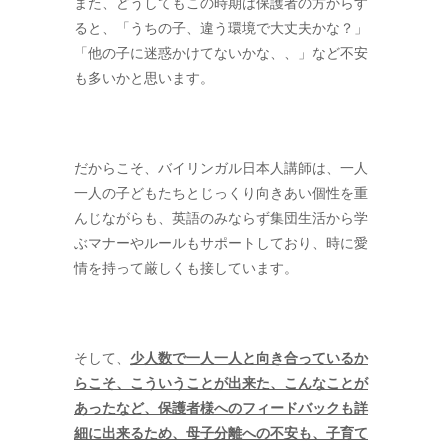
また、どうしてもこの時期は保護者の方からす
ると、「うちの子、違う環境で大丈夫かな？」
「他の子に迷惑かけてないかな、、」など不安
も多いかと思います。
だからこそ、バイリンガル日本人講師は、一人
一人の子どもたちとじっくり向きあい個性を重
んじながらも、英語のみならず集団生活から学
ぶマナーやルールもサポートしており、時に愛
情を持って厳しくも接しています。
そして、
少人数で一人一人と向き合っているか
らこそ、こういうことが出来た、こんなことが
あったなど、保護者様へのフィードバックも詳
細に出来るため、母子分離への不安も、子育て