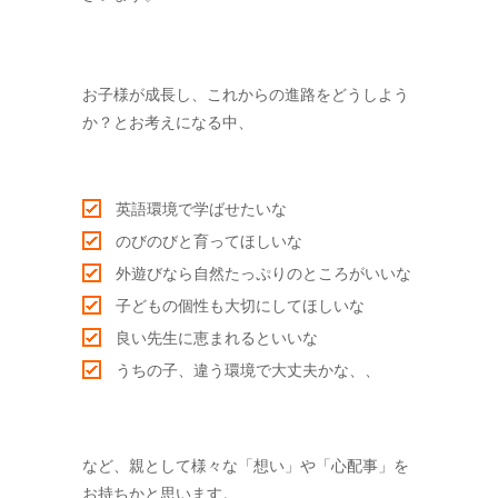
-- キッズアイランド駒沢
-- キッズアイランド目黒
お子様が成長し、これからの進路をどうしよう
ブログ
か？とお考えになる中、
プレゼント
お問い合せはこちら
英語環境で学ばせたいな
のびのびと育ってほしいな
-- お問い合せ
外遊びなら自然たっぷりのところがいいな
-- プリスクール求人
子どもの個性も大切にしてほしいな
-- 学生インターン募集
良い先生に恵まれるといいな
うちの子、違う環境で大丈夫かな、、
など、親として様々な「想い」や「心配事」を
お持ちかと思います。