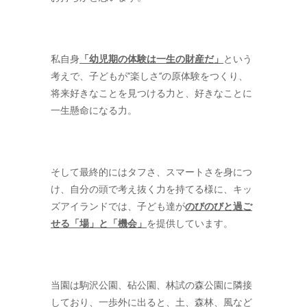
私自身
「幼児期の体験は一生の財産だ」
という
考えで、子どもが’’楽しさ’’の原体験をつくり、
将来好きなことを見つける力と、好きなことに
一生懸命になる力。
そして最終的にはタフさ、スマートさを身につ
け、自分の頭で考え抜く力を持てる様に、キッ
ズアイランドでは、子ども達が
のびのびと過ご
せる「場」と「機会」
を提供しています。
当園は駒沢公園、砧公園、林試の森公園に隣接
しており、一歩外に出ると、土、森林、風など