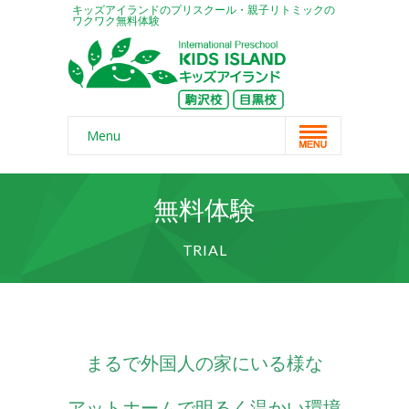
キッズアイランドのプリスクール・親子リトミックの
ワクワク無料体験
Menu
Home
無料体験
スクール概要
TRIAL
-- コンセプト
-- 保護者の声
-- よくある質問
まるで外国人の家にいる様な
-- 無料体験
-- リンク・紹介記事
アットホームで明るく温かい環境