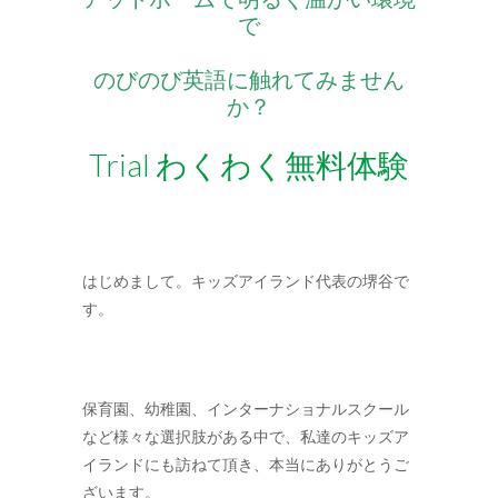
で
-- 会員専用ページ
のびのび英語に触れてみません
コースの紹介
か？
-- プリスクール
Trial わくわく無料体験
-- ミュージック＆ムーブメント
-- キンダークラス
-- アフタースクール
はじめまして。キッズアイランド代表の堺谷で
す。
-- サマースクール
-- サマーキャンプ
保育園、幼稚園、インターナショナルスクール
-- スプリングスクール
など様々な選択肢がある中で、私達のキッズア
アクセス
イランドにも訪ねて頂き、本当にありがとうご
ざいます。