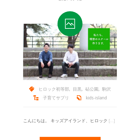
ヒロック初等部
,
目黒
,
砧公園
,
駒沢
子育てサプリ
kids-island
こんにちは。 キッズアイランド、ヒロック
[…]