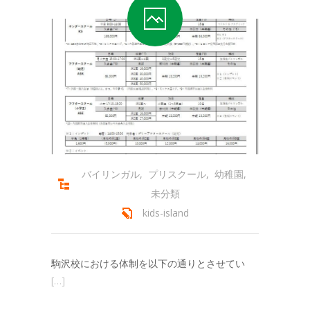
-- 会員専用ページ
コースの紹介
-- プリスクール
-- ミュージック＆ムーブメント
-- キンダークラス
-- アフタースクール
バイリンガル
,
プリスクール
,
幼稚園
,
-- サマースクール
未分類
-- サマーキャンプ
kids-island
-- スプリングスクール
駒沢校における体制を以下の通りとさせてい
アクセス
[…]
-- キッズアイランド駒沢