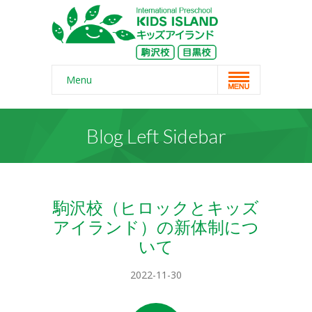
Menu
Home
Blog Left Sidebar
スクール概要
-- コンセプト
-- 保護者の声
駒沢校（ヒロックとキッズ
アイランド）の新体制につ
-- よくある質問
いて
-- 無料体験
2022-11-30
-- リンク・紹介記事