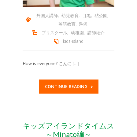
外国人講師
,
幼児教育
,
目黒
,
砧公園
,
英語教育
,
駒沢
プリスクール
,
幼稚園
,
講師紹介
kids-island
How is everyone? こんに
[…]
CONTINUE READING
キッズアイランドタイムス
～Minato編～