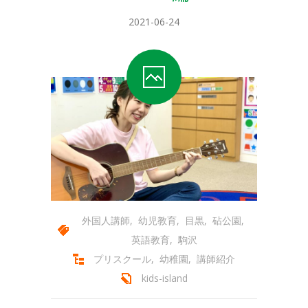
2021-06-24
外国人講師
,
幼児教育
,
目黒
,
砧公園
,
英語教育
,
駒沢
プリスクール
,
幼稚園
,
講師紹介
kids-island