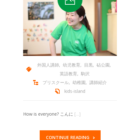
-- 会員専用ページ
コースの紹介
-- プリスクール
-- ミュージック＆ムーブメント
-- キンダークラス
外国人講師
,
幼児教育
,
目黒
,
砧公園
,
-- アフタースクール
英語教育
,
駒沢
-- サマースクール
プリスクール
,
幼稚園
,
講師紹介
kids-island
-- サマーキャンプ
-- スプリングスクール
How is everyone? こんに
[…]
アクセス
-- キッズアイランド駒沢
CONTINUE READING