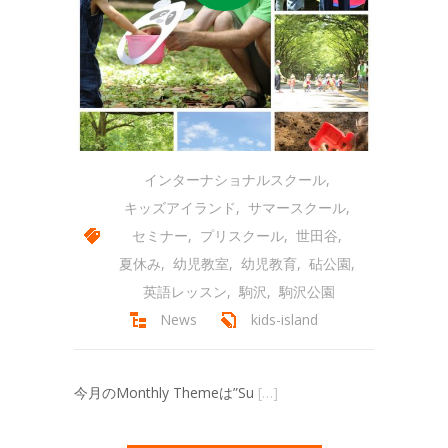
-- 会員専用ページ
コースの紹介
-- プリスクール
-- ミュージック＆ムーブメント
-- キンダークラス
インターナショナルスクール
,
キッズアイランド
,
サマースクール
,
-- アフタースクール
セミナー
,
プリスクール
,
世田谷
,
-- サマースクール
夏休み
,
幼児教室
,
幼児教育
,
砧公園
,
英語レッスン
,
駒沢
,
駒沢公園
-- サマーキャンプ
News
kids-island
-- スプリングスクール
アクセス
今月のMonthly Themeは”Su
[…]
-- キッズアイランド駒沢