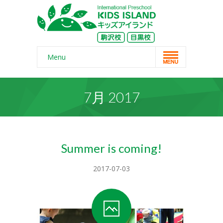
Menu
Home
7月 2017
スクール概要
-- コンセプト
-- 保護者の声
Summer is coming!
-- よくある質問
2017-07-03
-- 無料体験
-- リンク・紹介記事