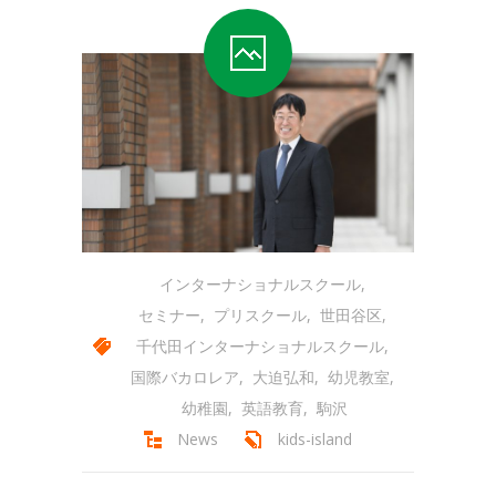
-- 会員専用ページ
コースの紹介
-- プリスクール
-- ミュージック＆ムーブメント
-- キンダークラス
-- アフタースクール
インターナショナルスクール
,
-- サマースクール
セミナー
,
プリスクール
,
世田谷区
,
千代田インターナショナルスクール
,
-- サマーキャンプ
国際バカロレア
,
大迫弘和
,
幼児教室
,
-- スプリングスクール
幼稚園
,
英語教育
,
駒沢
News
kids-island
アクセス
-- キッズアイランド駒沢