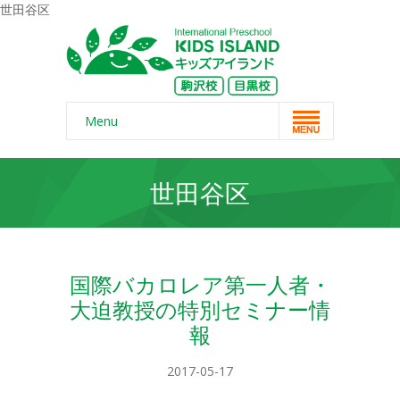
世田谷区
Menu
Home
世田谷区
スクール概要
-- コンセプト
-- 保護者の声
国際バカロレア第一人者・
大迫教授の特別セミナー情
-- よくある質問
報
-- 無料体験
2017-05-17
-- リンク・紹介記事