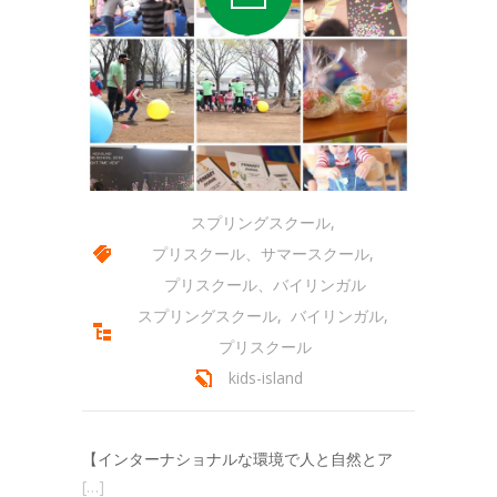
-- 会員専用ページ
コースの紹介
-- プリスクール
-- ミュージック＆ムーブメント
-- キンダークラス
スプリングスクール
,
プリスクール、サマースクール
,
-- アフタースクール
プリスクール、バイリンガル
-- サマースクール
スプリングスクール
,
バイリンガル
,
プリスクール
-- サマーキャンプ
kids-island
-- スプリングスクール
アクセス
【インターナショナルな環境で人と自然とア
[…]
-- キッズアイランド駒沢