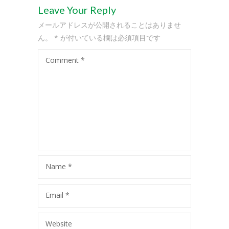
-- 会員専用ページ
Leave Your Reply
コースの紹介
メールアドレスが公開されることはありませ
ん。
*
が付いている欄は必須項目です
-- プリスクール
Comment
*
-- ミュージック＆ムーブメント
-- キンダークラス
-- アフタースクール
-- サマースクール
-- サマーキャンプ
Name
*
-- スプリングスクール
アクセス
Email
*
-- キッズアイランド駒沢
Website