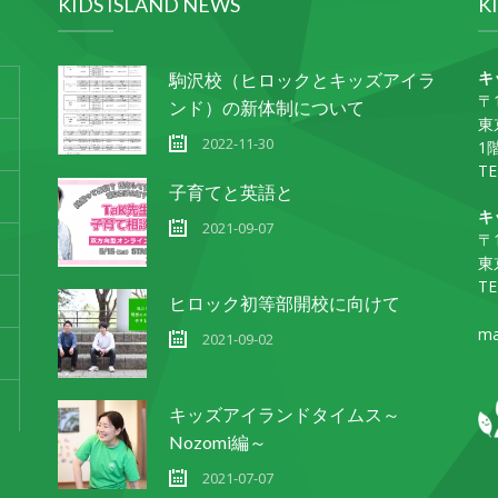
KIDS ISLAND NEWS
K
キ
駒沢校（ヒロックとキッズアイラ
〒1
ンド）の新体制について
東
2022-11-30
1
TE
子育てと英語と
キ
2021-09-07
〒1
東
TE
ヒロック初等部開校に向けて
ma
2021-09-02
キッズアイランドタイムス～
Nozomi編～
2021-07-07