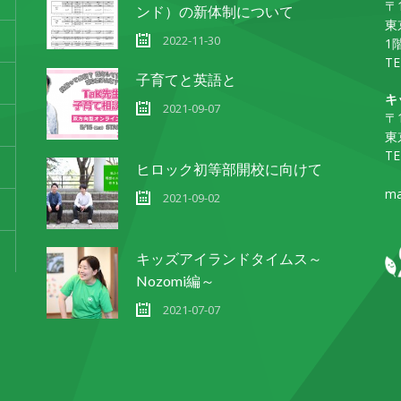
〒1
ンド）の新体制について
東
2022-11-30
1
TE
子育てと英語と
キ
2021-09-07
〒1
東
TE
ヒロック初等部開校に向けて
ma
2021-09-02
キッズアイランドタイムス～
Nozomi編～
2021-07-07