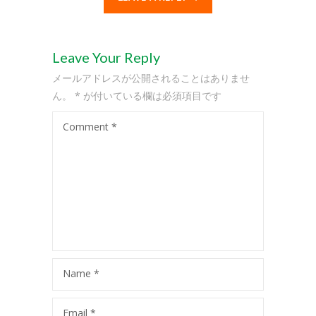
-- 会員専用ページ
コースの紹介
Leave Your Reply
-- プリスクール
メールアドレスが公開されることはありませ
-- ミュージック＆ムーブメント
ん。
*
が付いている欄は必須項目です
-- キンダークラス
Comment
*
-- アフタースクール
-- サマースクール
-- サマーキャンプ
-- スプリングスクール
アクセス
Name
*
-- キッズアイランド駒沢
Email
*