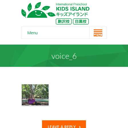
Menu
Home
voice_6
スクール概要
-- コンセプト
-- 保護者の声
-- よくある質問
-- 無料体験
-- リンク・紹介記事
LEAVE A REPLY