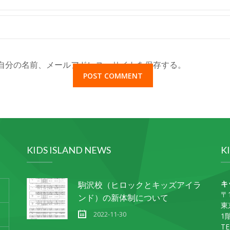
自分の名前、メールアドレス、サイトを保存する。
KIDS ISLAND NEWS
K
キ
駒沢校（ヒロックとキッズアイラ
〒1
ンド）の新体制について
東
2022-11-30
1
TE