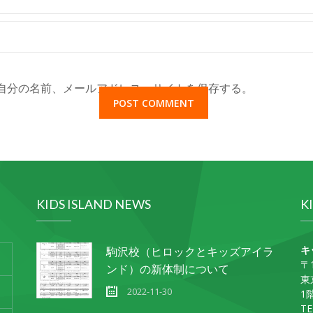
自分の名前、メールアドレス、サイトを保存する。
KIDS ISLAND NEWS
K
キ
駒沢校（ヒロックとキッズアイラ
〒1
ンド）の新体制について
東
2022-11-30
1
TE