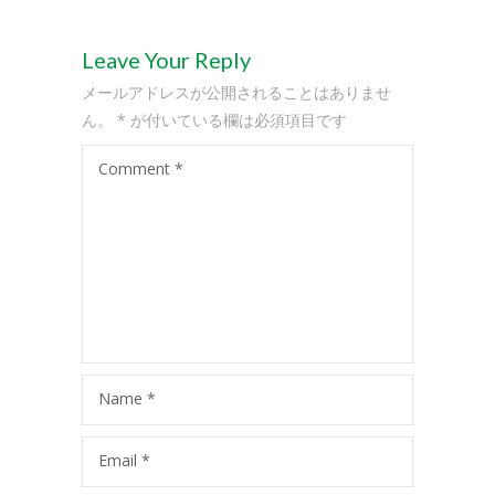
-- 会員専用ページ
コースの紹介
Leave Your Reply
メールアドレスが公開されることはありませ
-- プリスクール
ん。
*
が付いている欄は必須項目です
-- ミュージック＆ムーブメント
Comment
*
-- キンダークラス
-- アフタースクール
-- サマースクール
-- サマーキャンプ
-- スプリングスクール
Name
*
アクセス
Email
*
-- キッズアイランド駒沢