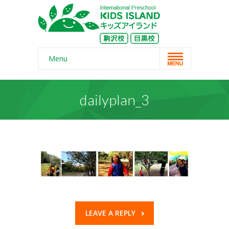
Menu
Home
dailyplan_3
スクール概要
-- コンセプト
-- 保護者の声
-- よくある質問
-- 無料体験
-- リンク・紹介記事
LEAVE A REPLY