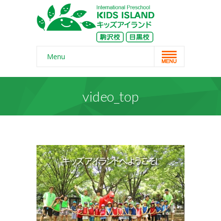
Menu
Home
video_top
スクール概要
-- コンセプト
-- 保護者の声
-- よくある質問
-- 無料体験
-- リンク・紹介記事