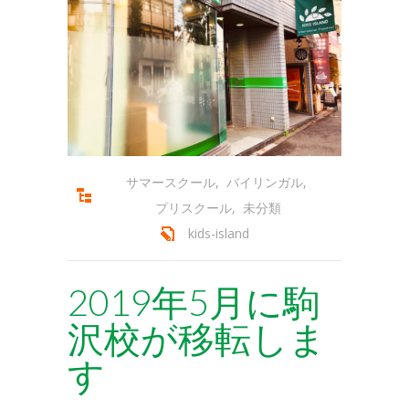
-- 会員専用ページ
コースの紹介
-- プリスクール
-- ミュージック＆ムーブメント
-- キンダークラス
サマースクール
,
バイリンガル
,
-- アフタースクール
プリスクール
,
未分類
-- サマースクール
kids-island
-- サマーキャンプ
2019年5月に駒
-- スプリングスクール
沢校が移転しま
アクセス
す
-- キッズアイランド駒沢