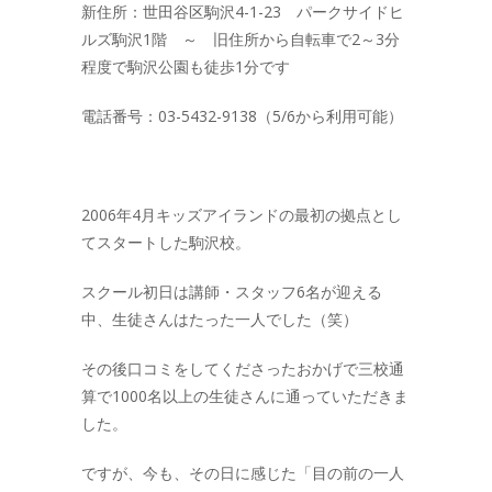
新住所：世田谷区駒沢4-1-23 パークサイドヒ
-- キッズアイランド目黒
ルズ駒沢1階 ～ 旧住所から自転車で2～3分
ブログ
程度で駒沢公園も徒歩1分です
プレゼント
電話番号：03-5432-9138（5/6から利用可能）
お問い合せはこちら
-- お問い合せ
2006年4月キッズアイランドの最初の拠点とし
てスタートした駒沢校。
-- プリスクール求人
スクール初日は講師・スタッフ6名が迎える
-- 学生インターン募集
中、生徒さんはたった一人でした（笑）
その後口コミをしてくださったおかげで三校通
算で1000名以上の生徒さんに通っていただきま
した。
ですが、今も、その日に感じた「目の前の一人