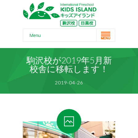
Menu
Home
駒沢校が2019年5月新
スクール概要
校舎に移転します！
-- コンセプト
2019-04-26
-- 保護者の声
-- よくある質問
-- 無料体験
-- リンク・紹介記事