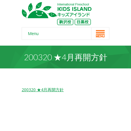
Menu
Home
200320 ★4月再開方針
スクール概要
-- コンセプト
-- 保護者の声
200320 ★4月再開方針
-- よくある質問
-- 無料体験
-- リンク・紹介記事