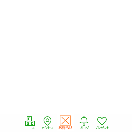
-- 会員専用ページ
コースの紹介
-- プリスクール
-- ミュージック＆ムーブメント
-- キンダークラス
-- アフタースクール
-- サマースクール
-- サマーキャンプ
-- スプリングスクール
アクセス
-- キッズアイランド駒沢