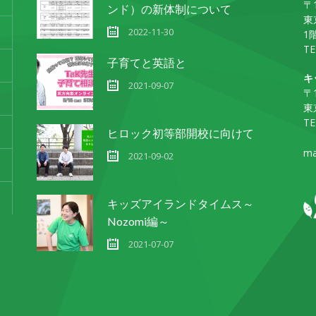
〒1
ンド）の新体制について
東
2022-11-30
1
TE
子育てと英語と
キ
2021-09-07
〒1
東
TE
ヒロック初等部開校に向けて
ma
2021-09-02
キッズアイランドタイムス～
Nozomi編～
2021-07-07