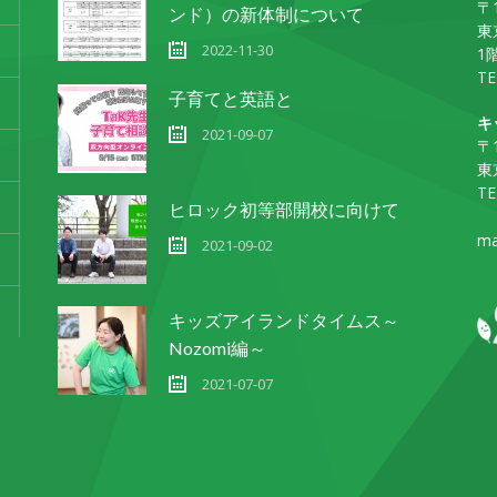
〒1
ンド）の新体制について
東
2022-11-30
1
TE
子育てと英語と
キ
2021-09-07
〒1
東
TE
ヒロック初等部開校に向けて
ma
2021-09-02
キッズアイランドタイムス～
Nozomi編～
2021-07-07