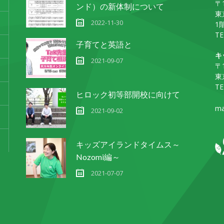
〒1
ンド）の新体制について
東
2022-11-30
1
TE
子育てと英語と
キ
2021-09-07
〒1
東
TE
ヒロック初等部開校に向けて
ma
2021-09-02
キッズアイランドタイムス～
Nozomi編～
2021-07-07