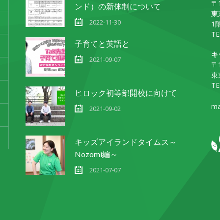
〒1
ンド）の新体制について
東
2022-11-30
1
TE
子育てと英語と
キ
2021-09-07
〒1
東
TE
ヒロック初等部開校に向けて
ma
2021-09-02
キッズアイランドタイムス～
Nozomi編～
2021-07-07