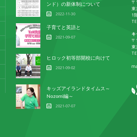
〒1
ンド）の新体制について
東
2022-11-30
1
TE
子育てと英語と
キ
2021-09-07
〒1
東
TE
ヒロック初等部開校に向けて
ma
2021-09-02
キッズアイランドタイムス～
Nozomi編～
2021-07-07